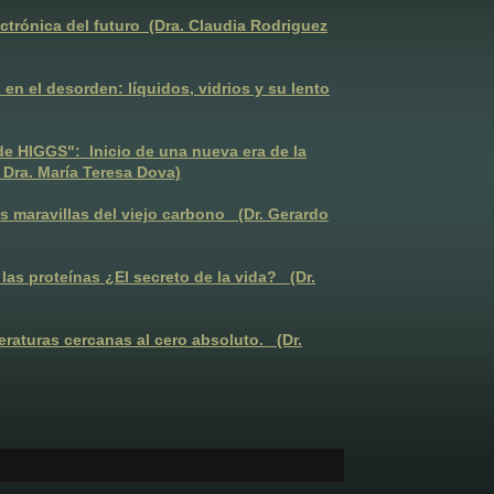
ectrónica del futuro (Dra. Claudia Rodriguez
n el desorden: líquidos, vidrios y su lento
 HIGGS": Inicio de una nueva era de la
- Dra. María Teresa Dova)
 maravillas del viejo carbono (Dr. Gerardo
as proteínas ¿El secreto de la vida? (Dr.
eraturas cercanas al cero absoluto. (Dr.