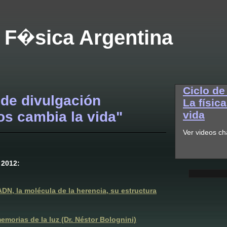
 F�sica Argentina
Ciclo de
 de divulgación
La físic
os cambia la vida"
vida
Ver videos ch
 2012:
ADN, la molécula de la herencia, su estructura
rias de la luz (Dr. Néstor Bolognini)